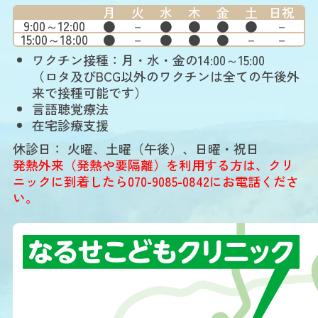
月
火
水
木
金
土
日祝
9:00～12:00
●
－
●
●
●
●
－
15:00～18:00
●
－
●
●
●
－
－
ワクチン接種：月・水・金の14:00～15:00
（ロタ及びBCG以外のワクチンは全ての午後外
来で接種可能です）
言語聴覚療法
在宅診療支援
休診日
火曜、土曜（午後）、日曜・祝日
発熱外来（発熱や要隔離）を利用する方は、クリ
ニックに到着したら
070-9085-0842
にお電話くださ
い。