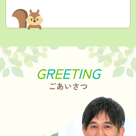
休診日・代診日につきましては、ホームページお
よび予約ページにて随時お知らせいたします。
ご不便をおかけいたしますが、より良い診療のた
め、何卒ご理解のほどよろしくお願いいたしま
す。
G
R
E
E
T
I
N
G
【開院1周年のご挨拶】
なるせこどもクリニックは、5月12日に開院1周年
ごあいさつ
を迎えます。
開院以来、地域の皆さまに支えていただきながら
診療を続けてくることができました。
心より感謝申し上げます。