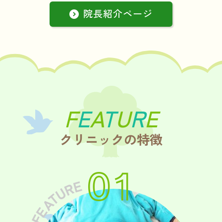
院長紹介ページ
F
E
A
T
U
R
E
クリニックの特徴