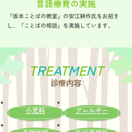
言語療育の実施
『坂本ことばの教室』の安江耕作氏をお招き
し、『ことばの相談』を実施しています。
T
R
E
A
T
M
E
N
T
診療内容
小児科
アレルギー