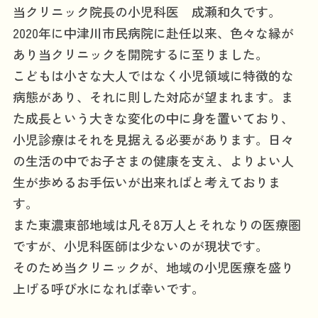
当クリニック院長の小児科医 成瀬和久です。
おります。
2020年に中津川市民病院に赴任以来、色々な縁が
あり当クリニックを開院するに至りました。
日本小児科学会では百日咳菌への免疫力維持を目
こどもは小さな大人ではなく小児領域に特徴的な
的に、就学前の接種（5歳～6歳）を推奨していま
病態があり、それに則した対応が望まれます。ま
す。
た成長という大きな変化の中に身を置いており、
就学前の「麻疹･風疹ワクチン」の追加接種と併
小児診療はそれを見据える必要があります。日々
せて「3種混合ワクチン」の接種予約可能です。
の生活の中でお子さまの健康を支え、よりよい人
生が歩めるお手伝いが出来ればと考えておりま
す。
また東濃東部地域は凡そ8万人とそれなりの医療圏
ですが、小児科医師は少ないのが現状です。
そのため当クリニックが、地域の小児医療を盛り
上げる呼び水になれば幸いです。