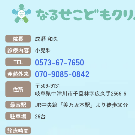
院長
成瀬 和久
診療内容
小児科
0573-67-7650
TEL
070-9085-0842
発熱外来
〒509-9131
住所
岐阜県中津川市千旦林字広久手2566-6
最寄駅
JR中央線「美乃坂本駅」より徒歩30分
駐車場
26台
診療時間