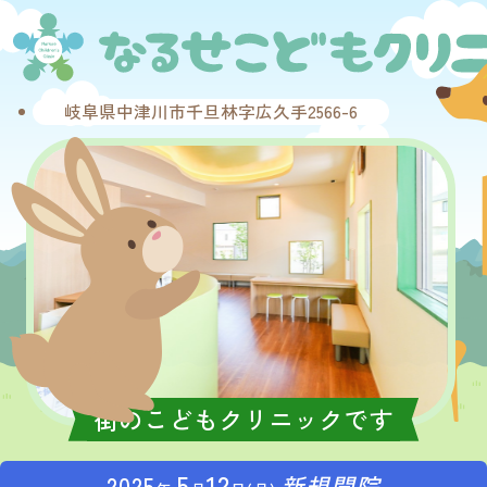
岐阜県中津川市千旦林字広久手2566-6
街のこどもクリニックです
5
12
2025
新規開院