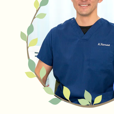
これからも地域のお子さまとご家族にとって、安
心して相談できる小児科クリニックであり続けら
れるよう、スタッフ一同努めてまいります。
また、5月より「小児かかりつけ診療料」に基づ
く取り組みを開始いたします。
対象となる方には、受診時に順次ご案内いたしま
す。
今後とも、なるせこどもクリニックをよろしくお
願いいたします。
【3種混合ワクチン入荷しました】
「3種混合ワクチン(ジフテリア・破傷風・百日
咳)」の任意接種を新規にはじめました。
当クリニックの予約サイトより接種予約を承って