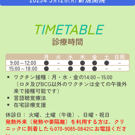
年
月
日(月)
T
I
M
E
T
A
B
L
E
診療時間
月
火
水
木
金
土
日祝
9:00～12:00
●
－
●
●
●
●
－
15:00～18:00
●
－
●
●
●
－
－
ワクチン接種：月・水・金の14:00～15:00
（ロタ及びBCG以外のワクチンは全ての午後外
来で接種可能です）
言語聴覚療法
在宅診療支援
休診日
火曜、土曜（午後）、日曜・祝日
発熱外来（発熱や要隔離）を利用する方は、クリ
ニックに到着したら
070-9085-0842
にお電話くださ